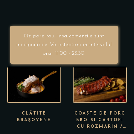
Ne pare rau, insa comenzile sunt
indisponibile. Va asteptam in intervalul
orar 11:00 - 23:30.
CLĂTITE
COASTE DE PORC
BRAȘOVENE
BBQ SI CARTOFI
CU ROZMARIN /
BBQ PORK RIBS