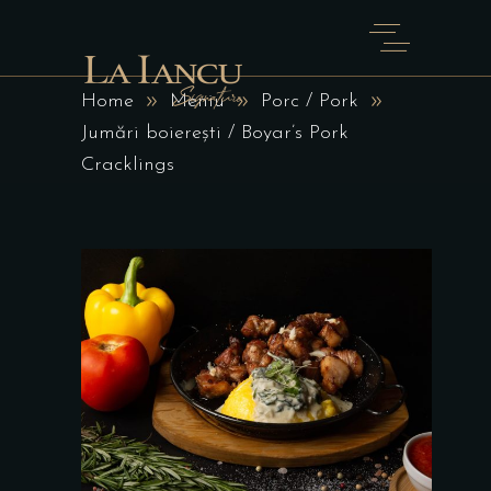
Home
Meniu
Porc / Pork
Jumări boierești / Boyar’s Pork
Cracklings