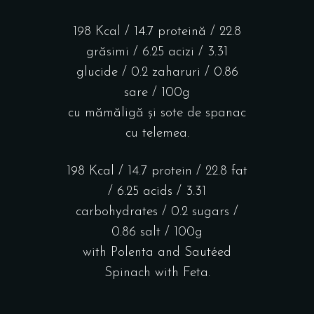
198 Kcal / 14.7 proteină / 22.8
grăsimi / 6.25 acizi / 3.31
glucide / 0.2 zaharuri / 0.86
sare / 100g
cu mămăligă și sote de spanac
cu telemea.
198 Kcal / 14.7 protein / 22.8 fat
/ 6.25 acids / 3.31
carbohydrates / 0.2 sugars /
0.86 salt / 100g
with Polenta and Sautéed
Spinach with Feta.