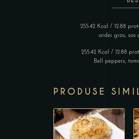
DE
255.42 Kcal / 12.88 prot
ardei gras, sos 
255.42 Kcal / 12.88 prot
Bell peppers, tom
PRODUSE SIMI