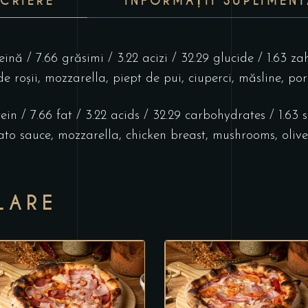
SCRIERE
INFORMAȚII SUPLIMENT
eină / 7.66 grăsimi / 3.22 acizi / 32.29 glucide / 1.63 za
de roșii, mozzarella, piept de pui, ciuperci, măsline, 
ein / 7.66 fat / 3.22 acids / 32.29 carbohydrates / 1.63 
ato sauce, mozzarella, chicken breast, mushrooms, olive
LARE