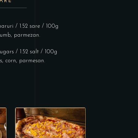
ARE
haruri / 1.52 sare / 100g
porumb, parmezan.
sugars / 1.52 salt / 100g
s, corn, parmesan.