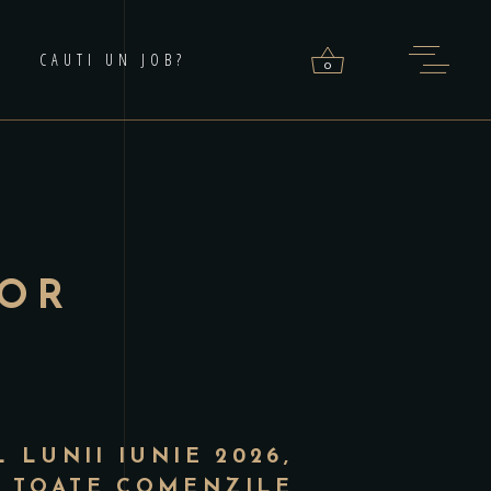
CAUTI UN JOB?
0
roducts in the cart.
ȘOR
 LUNII IUNIE 2026,
 TOATE COMENZILE