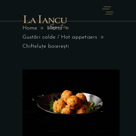
Home
Meniu
Gustări calde / Hot appetizers
Chifteluțe boierești